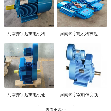
河南奔宇起重电机科技专业YZR双梁起重电机仓库
河南奔宇电机科技起重电机送货到物流-奔宇科技Y
河南奔宇起重电机仓库新拍-河南奔宇起重电机科
河南奔宇双轴伸变频起重电机YZP专业制造河南奔
查看更多
>>